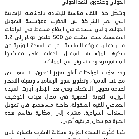
الدولي وصندوق النقد الدولي.
وشكّل هذا اللقاء مناسبة للإشادة بالدينامية الإيجابية
التي تميّز الشراكة بين المغرب ومؤسسة التمويل
الدولية، والتي تجسدت في ارتفاع ملحوظ في التزامات
المؤسسة، حيث انتقلت من 500 مليون دولار إلى 1.2
مليار دولار. وبهذه المناسبة، أعربت السيدة الوزيرة عن
شكرها لمؤسسة التمويل الدولية على مواكبتها
المستمرة وجودة تعاونها مع المملكة.
وقد همّت المباحثات آفاق تعزيز التعاون، لا سيما في
مجالات التأمين، وتطوير سوق الرساميل، وتعبئة الادخار
لخدمة تمويل الاقتصاد. وفي هذا الإطار، أبرزت السيدة
الوزيرة التجربة المغربية في مجال هيئات التوظيف
الجماعي للقيم المنقولة، خاصةً مساهمتها في تمويل
السندات السيادية، مشيرةً إلى إمكانية تقاسم هذه
الخبرة مع بلدان إفريقية أخرى.
كما ذكّرت السيدة الوزيرة بمكانة المغرب باعتباره ثاني