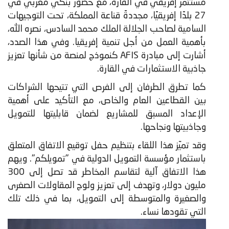
مستثمر إفريقي في القارة، مع حضور بنكي مغربي في
27 بلدًا إفريقيًا، مجددةً قناعة المملكة، تحت التوجيهات
السامية لصاحب الجلالة الملك محمد السادس، نصره الله،
بأهمية العمل من أجل تنمية إفريقيا. وفي هذا الصدد،
أشارت إلى مبادرة AFIS كنموذج لمنصة من شأنها تعزيز
جاذبية الاستثمارات في القارة.
كما تطرق الطرفان إلى الفرص التي تتيحها الشراكات
بين القطاعين العام والخاص، مع التأكيد على أهمية
الإعداد المسبق للمشاريع لضمان قابليتها للتمويل
وجاذبيتها ونجاحها.
وقد تميّز هذا اللقاء بتنظيم حفل توقيع الاتفاق المتعلق
باستثمار مؤسسة التمويل الدولية في "تمويلكم". ويهم
هذا الاتفاق آلية لتقاسم المخاطر قد تصل إلى 300
مليون دولار، وتهدف إلى تعزيز ولوج المقاولات الصغرى
والصغيرة والمتوسطة إلى التمويل، بما في ذلك تلك
التي تقودها نساء.