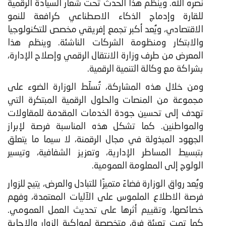
نصره الله. ويُنظم هذا الحدث تحت شعار السيادة الرقمية
للقارة وإدماج الذكاء الاصطناعي كرافعة للنمو
الاقتصادي، ويُعد أكبر تجمع إفريقي مخصص للتكنولوجيا
والابتكار ومنظومة الشركات الناشئة. وينظم هذا
المعرض من طرف وزارة الانتقال الرقمي وإصلاح الإدارة،
بشراكة مع وكالة التنمية الرقمية.
ومن خلال هذه المشاركة، تُسلّط الوزارة الضوء على
مجموعة من المنصات والحلول الرقمية المبتكرة التي
تهدف إلى تحسين جودة الخدمات المقدمة للمقاولات
والمواطنين. كما تشكل هذه المناسبة فرصة لإبراز
الجهود المبذولة في مجال الرقمنة، لا سيما ما يتعلق
بتبسيط المساطر الإدارية، وتعزيز الشفافية، وتيسير
الولوج إلى المعلومة العمومية.
ويُعد رواق الوزارة فضاءً متميزًا للتبادل والعرض، يتيح للزوار
فرصة الاطلاع الملموس على الآليات المعتمدة، وفهم
خصائصها، وتقييم أثرها على تحديث العمل العمومي.
كما تمت تعبئة فرق متخصصة لمواكبة الزوار والإجابة