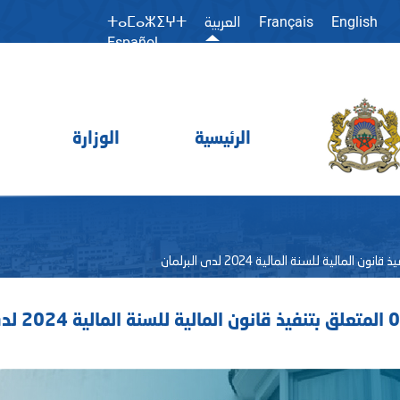
Français
English
العربية
ⵜⴰⵎⴰⵣⵉⵖⵜ
Español
الرئيسية
الوزارة