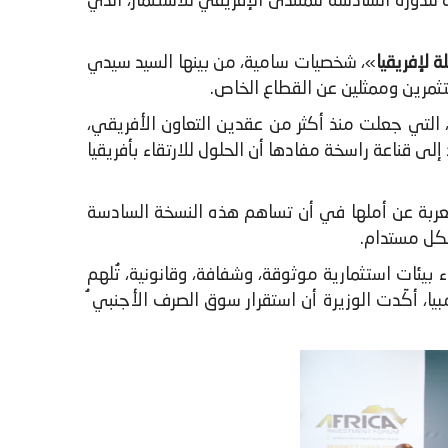
ربعاء 26 نونبر 2025، في الجلسة الافتتاحية الرسمية للدورة السادسة للمنتدى الإفريقي للاستثمار، الذي
 لإفريقيا
»، شخصيات سامية، من بينها السيد سيدي
ستثمرين وممثلين عن القطاع الخاص.
، التي جعلت منذ أكثر من عقدين التعاون الأفريقي،
لى قناعة راسخة مفادها أن الحلول للارتقاء بأفريقيا
 معربة عن أملها في أن تساهم هذه النسخة السادسة
كل مستدام.
يئات استثمارية موثوقة، وشفافة، وقانونية، تُلهم
بيا، أكّدت الوزيرة أن استقرار سوق الصرف الأجنبي ُ