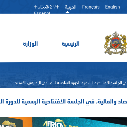
Français
English
العربية
ⵜⴰⵎⴰⵣⵉⵖⵜ
Español
الرئيسية
الوزارة
، في الجلسة الافتتاحية الرسمية للدورة السادسة لـلمنتدى الإفريقي للاستثمار
تصاد والمالية، في الجلسة الافتتاحية الرسمية للدورة ا