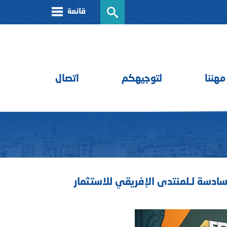
مهننا
لتوجيهكم
اتصال
لسادسة لـلمنتدى الإفريقي للاستثمار