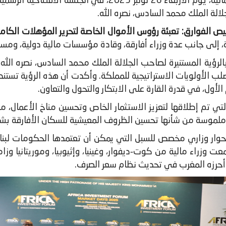
شاركت السيدة نادية فتّاح، وزيرة الاقتصاد والمالية، يوم الأ
لالة الملك محمد السادس، نصره الله.
يص الفوارق: تعبئة رؤوس الأموال الخاصة لتحرير المؤهلات الكاملة
ية، إلى جانب عدة وزراء أفارقة، وقادة مؤسسات مالية دولية، وم
بالرؤية المستنيرة لصاحب الجلالة الملك محمد السادس، نصره الله
ب الأولويات الاستراتيجية للمملكة. وأكدت أن هذه الرؤية تستند إ
ول، في قدرة القارة على الابتكار والتحول والتعاون.
لتي تم إطلاقها لتعزيز الاستثمار الخاص وتحسين مناخ الأعمال،
ملموسة من شأنها تحسين الظروف المعيشية للسكان الأفارقة بش
وار وزاري مخصص للسبل التي يمكن أن تعتمدها الحكومات لبناء ب
 وزراء مالية من كوت‑ديفوار، وغينيا، وإثيوبيا، وموريتانيا وزام
ذي أحرزه المغرب في تحديث نظام سعر الصرف.