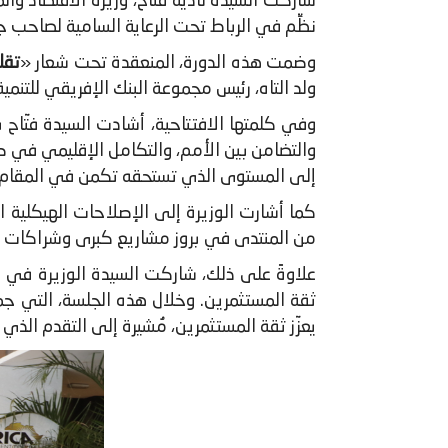
نظِّم في الرباط تحت الرعاية السامية لصاحب ج
​وضمت هذه الدورة، المنعقدة تحت شعار «
تقل
ولد التاه، رئيس مجموعة البنك الإفريقي للتنم
وفي كلمتها الافتتاحية، أشادت السيدة فتّاح 
والتضامن بين الأمم، والتكامل الإقليمي في صل
إلى المستوى الذي تستحقه تكمن في المقام الأ
كما أشارت الوزيرة إلى الإصلاحات الهيكلية ا
من المنتدى في بروز مشاريع كبرى وشراكات 
علاوةً على ذلك، شاركت السيدة الوزيرة في ح
ثقة المستثمرين. وخلال هذه الجلسة، التي جمعت
يعزّز ثقة المستثمرين، مُشيرة إلى التقدم ال