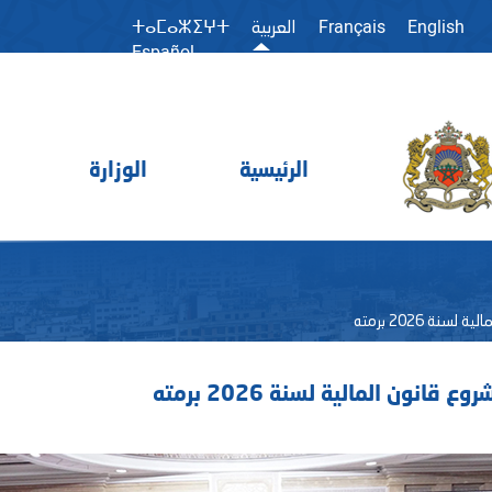
Français
English
العربية
ⵜⴰⵎⴰⵣⵉⵖⵜ
Español
الرئيسية
الوزارة
ة 2026 برمته
ون المالية لسنة 2026 برمته