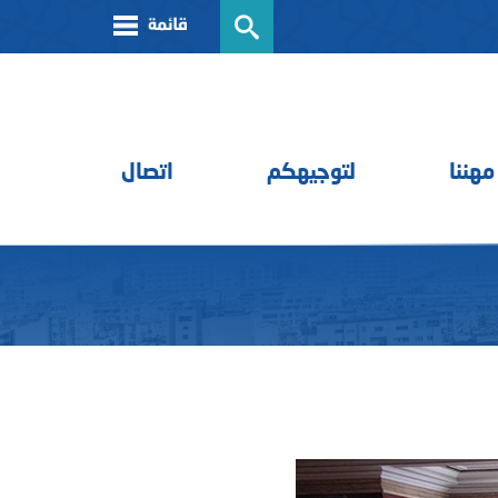
مهننا
لتوجيهكم
اتصال