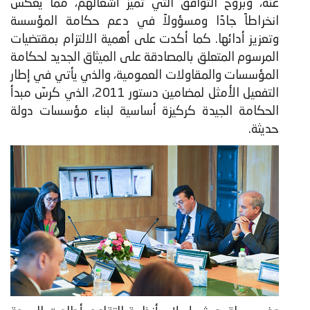
عنه، وبروح التوافق التي تميز أشغالهم، مما يعكس
انخراطاً جادًا ومسؤولاً في دعم حكامة المؤسسة
وتعزيز أدائها. كما أكدت على أهمية الالتزام بمقتضيات
المرسوم المتعلق بالمصادقة على الميثاق الجديد لحكامة
المؤسسات والمقاولات العمومية، والذي يأتي في إطار
التفعيل الأمثل لمضامين دستور 2011، الذي كرسّ مبدأ
الحكامة الجيدة كركيزة أساسية لبناء مؤسسات دولة
حديثة.