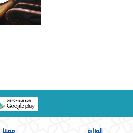
الوزارة
مهننا