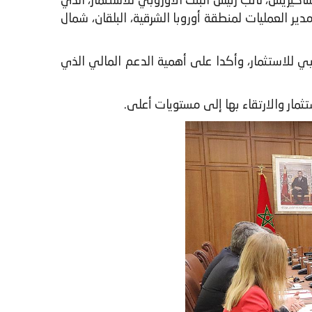
 الخميس 22 ماي 2025 بمقر الوزارة، السيد يوانيس تساكيريس، نائب رئيس البنك الأوروبي للاستثمار، الذي
لى 23 ماي 2025، مرفوقًا بالسيد ليونيل راباي، مدير العمليات لمنطقة أوروبا الشرقية، البلقان، شمال
بي للاستثمار، وأكدا على أهمية الدعم المالي الذي
تثمار والارتقاء بها إلى مستويات أعلى.