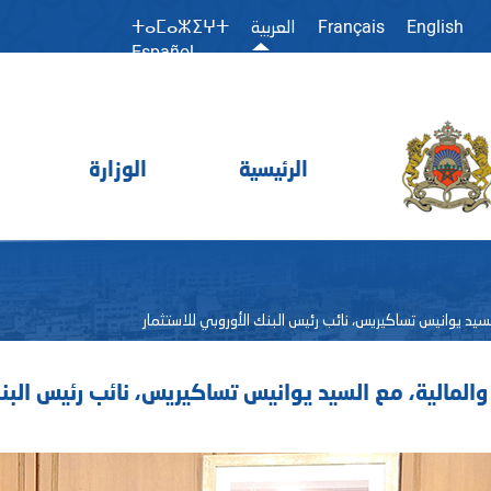
Français
English
العربية
ⵜⴰⵎⴰⵣⵉⵖⵜ
Español
الرئيسية
الوزارة
 السيد يوانيس تساكيريس، نائب رئيس البنك الأوروبي للاستثمار
د والمالية، مع السيد يوانيس تساكيريس، نائب رئيس البن