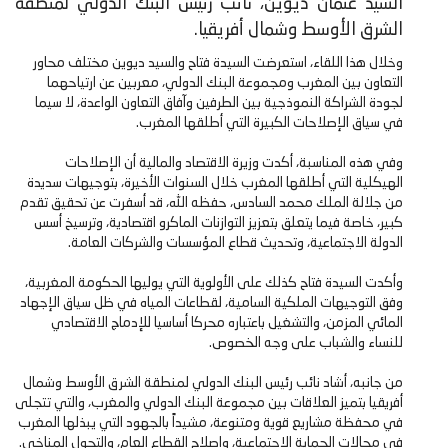
السيد عثمان ديوين، نائب رئيس البنك الدولي لمنطقة
الشرق الأوسط وشمال أفريقيا.
وخلال هذا اللقاء، استعرضت السيدة فتاح والسيد ديوين مختلف محاور
التعاون بين المغرب ومجموعة البنك الدولي، معربين عن ارتياحهما
لجودة الشراكة النموذجية بين الطرفين وآفاق التعاون الواعدة، لا سيما
في سياق الإصلاحات الكبيرة التي أطلقها المغرب.
وفي هذه المناسبة، أكدت وزيرة الاقتصاد والمالية أن الإصلاحات
الهيكلية التي أطلقها المغرب خلال السنوات الأخيرة، بتوجيهات سديدة
من جلالة الملك محمد السادس، حفظه الله، قد أسفرت عن تحقيق تقدم
كبير، خاصة فيما يتعلق بتعزيز التوازنات الماكرو اقتصادية، وترسيخ أسس
الدولة الاجتماعية، وتحديث قطاع المؤسسات والشركات العامة.
وأكدت السيدة فتاح كذلك على الأولوية التي يوليها الحكومة المغربية،
وفق التوجيهات الملكية السامية، لقطاعات المياه في ظل سياق الإجهاد
المائي المزمن، والتشغيل باعتباره محركا أساسيا للإدماج الاقتصادي
للنساء والشباب على وجه الخصوص.
من جانبه، أشاد نائب رئيس البنك الدولي لمنطقة الشرق الأوسط وشمال
أفريقيا بتميز العلاقات بين مجموعة البنك الدولي والمغرب، والتي تتجلى
في محفظة مشاريع قوية ومتنوعة، مشيداً بالجهود التي يبذلها المغرب
في مجالات الحماية الاجتماعية، وإصلاح القطاع العام، والتحول المناخي.