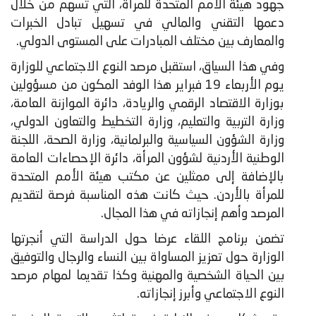
جهود هيئة الأمم المتحدة للمرأة، التي تسهم من خلال
دعمها التقني والمالي في تسهيل تبادل الخبرات
والمعارف بين مختلف المبادرات على المستوى الدولي.
​وفي هذا السياق، استقبل مرصد النوع الاجتماعي للوزارة
يوم الأربعاء 19 فبراير هذا الوفد المكون من مسؤولين
بوزارة الاقتصاد الرقمي والريادة، دائرة الموازنة العامة،
وزارة التربية والتعليم، وزارة التخطيط والتعاون الدولي،
وزارة الشؤون السياسية والبرلمانية، وزارة الصحة، اللجنة
الوطنية الأردنية لشؤون المرأة، دائرة الإحصاءات العامة
بالإضافة إلى ممثلين عن مكتب هيئة الأمم المتحدة
للمرأة بالأردن. حيث كانت هذه المناسبة فرصة لتقديم
المرصد وأهم إنجازاته في هذا المجال.
تضمن برنامج اللقاء عرضا حول الدراسة التي أنجرتها
الوزارة حول تعزيز المساواة بين النساء والرجال والتوفيق
بين الحياة الشخصية والمهنية وكذا تقديما لمهام مرصد
النوع الاجتماعي وأبرز إنجازاته.