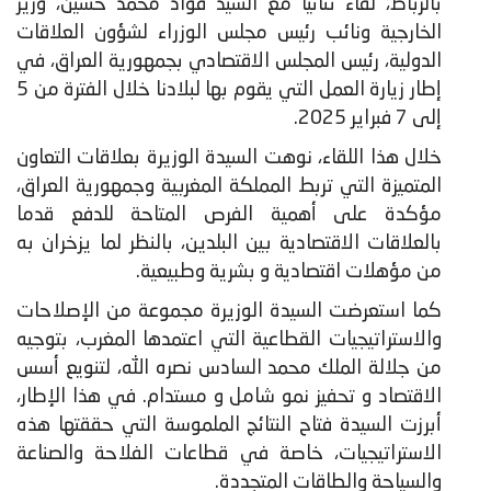
بالرباط، لقاء ثنائيا مع السيد فؤاد محمد حسين، وزير
الخارجية ونائب رئيس مجلس الوزراء لشؤون العلاقات
الدولية، رئيس المجلس الاقتصادي بجمهورية العراق، في
إطار زيارة العمل التي يقوم بها لبلادنا خلال الفترة من 5
إلى 7 فبراير 2025.
​خلال هذا اللقاء، نوهت السيدة الوزيرة بعلاقات التعاون
المتميزة التي تربط المملكة المغربية وجمهورية العراق،
مؤكدة على أهمية الفرص المتاحة للدفع قدما
بالعلاقات الاقتصادية بين البلدين، بالنظر لما يزخران به
من مؤهلات اقتصادية و بشرية وطبيعية.
كما استعرضت السيدة الوزيرة مجموعة من الإصلاحات
والاستراتيجيات القطاعية التي اعتمدها المغرب، بتوجيه
من جلالة الملك محمد السادس نصره الله، لتنويع أسس
الاقتصاد و تحفيز نمو شامل و مستدام. في هذا الإطار،
أبرزت السيدة فتاح النتائج الملموسة التي حققتها هذه
الاستراتيجيات، خاصة في قطاعات الفلاحة والصناعة
والسياحة والطاقات المتجددة.