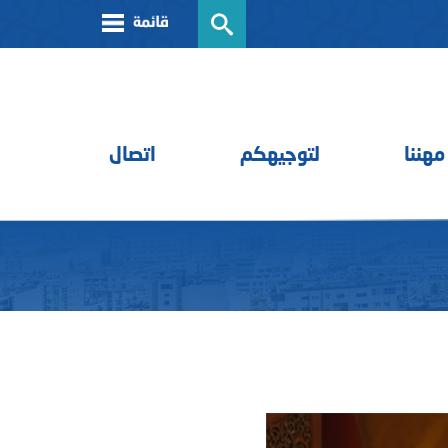
مهننا
لتوجيهكم
اتصال