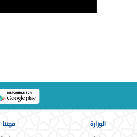
الوزارة
مهننا