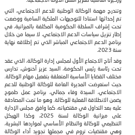
وركيزة أساسية لتعزيز أسس الدولة الاجتماعية.
​وتندرج مهمة الوكالة الوطنية للدعم الاجتماعي، التي
تم إحداثها استنادا للتوجيهات الملكية السامية ووضعت
تحت إشراف السلطة الحكومية المكلفة بالميزانية، في
إطار تنزيل سياسات الدعم الاجتماعي، لا سيما من خلال
برنامج الدعم الاجتماعي المباشر الذي تم إطلاقه نهاية
سنة 2023.
وقد أتاح الاجتماع الأول لمجلس إدارة الوكالة، الذي عقد
تحت رئاسة رئيس الحكومة، السيد عزيز أخنوش، تدارس
مختلف القضايا الأساسية المتعلقة بتفعيل مهام الوكالة.
حيث استعرضت المديرة العامة للوكالة الوطنية للدعم
الاجتماعي، السيدة وفاء جمالي، برنامج عمل طموح
يضمن الانطلاقة الفعلية للوكالة. وهو ما تمت المصادقة
عليه بعد التداول في مقتضياته، كما وافق مجلس الإدارة
على ميزانية الوكالة لسنة 2025، وكذا الهيكل
التنظيمي للوكالة والنظام الأساسي لمواردها البشرية،
وهي مقتضيات تروم في مجملها تجويد أداء الوكالة