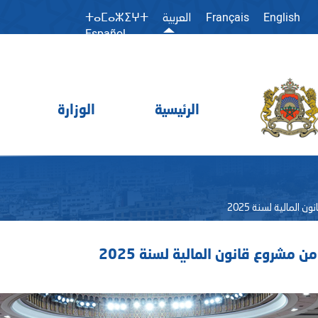
Français
English
العربية
ⵜⴰⵎⴰⵣⵉⵖⵜ
Español
الرئيسية
الوزارة
المالية لسنة 2025
مشروع قانون المالية لسنة 2025