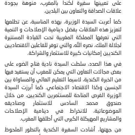
على تعيينها سفيرة لكندا بالمغرب، منوهة بجودة
علاقات الصداقة والتعاون بين البلدين.
كما أعربت السيدة الوزيرة، بهذه المناسبة، عن تطلعها
لتعزيز هذه العلاقات بفضل دينامية الإصلاحات و التنمية
التي تعرفها المملكة المغربية تحت القيادة المستنيرة
لجلالة الملك، نصره الله، والتي توفر للفاعلين الاقتصاديين
الكنديين إمكانيات كبيرة للاستثمار والشراكة.
في هذا الصدد، سلطت السيدة نادية فتاح الضوء على
بعض مجالات التعاون التي يمكن للمغرب أن يستفيد فيها
من الخبرة الكندية، لاسيما التعليم العالي والمساواة بين
الجنسين وكذا الاقتصاد الاجتماعي. كما أبرزت السيدة
الوزيرة الفرص المتاحة للمستثمرين الكنديين، من خلال
صندوق محمد السادس للاستثمار وصناديقه
الموضوعاتية، للانخراط في دينامية الإصلاحات
والمشاريع المهيكلة الكبرى التي أطلقها المغرب.
من جهتها، أشادت السفيرة الكندية بالتطور الملحوظ