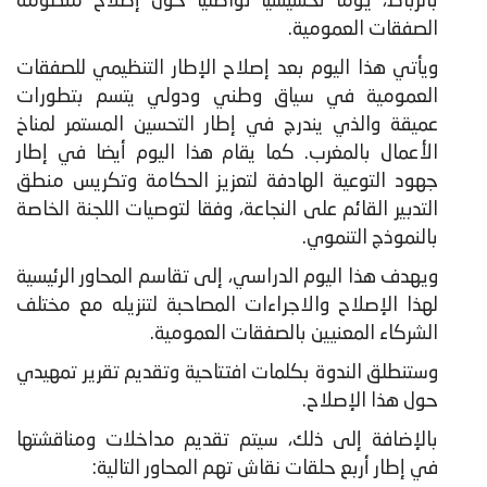
بالرباط، يوما تحسيسيا تواصليا حول إصلاح منظومة
الصفقات العمومية.
​ويأتي هذا اليوم بعد إصلاح الإطار التنظيمي للصفقات
العمومية في سياق وطني ودولي يتسم بتطورات
عميقة والذي يندرج في إطار التحسين المستمر لمناخ
الأعمال بالمغرب. كما يقام هذا اليوم أيضا في إطار
جهود التوعية الهادفة لتعزيز الحكامة وتكريس منطق
التدبير القائم على النجاعة، وفقا لتوصيات اللجنة الخاصة
بالنموذج التنموي.
ويهدف هذا اليوم الدراسي، إلى تقاسم المحاور الرئيسية
لهذا الإصلاح والاجراءات المصاحبة لتنزيله مع مختلف
الشركاء المعنيين بالصفقات العمومية.
وستنطلق الندوة بكلمات افتتاحية وتقديم تقرير تمهيدي
حول هذا الإصلاح.
بالإضافة إلى ذلك، سيتم تقديم مداخلات ومناقشتها
في إطار أربع حلقات نقاش تهم المحاور التالية: