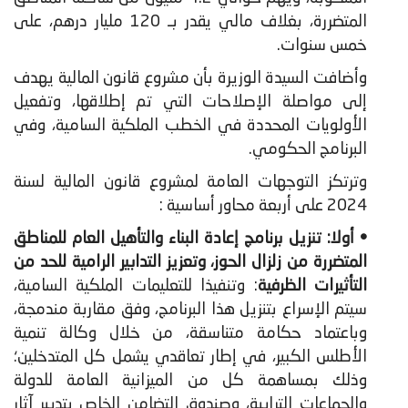
المتضررة، بغلاف مالي يقدر بـ 120 مليار درهم، على
خمس سنوات.
وأضافت السيدة الوزيرة بأن مشروع قانون المالية يهدف
إلى مواصلة الإصلاحات التي تم إطلاقها، وتفعيل
الأولويات المحددة في الخطب الملكية السامية، وفي
البرنامج الحكومي.
وترتكز التوجهات العامة لمشروع قانون المالية لسنة
2024 على أربعة محاور أساسية :
• أولا:
تنزيل برنامج إعادة البناء والتأهيل العام للمناطق
المتضررة من زلزال الحوز، وتعزيز التدابير الرامية للحد من
التأثيرات الظرفية
: وتنفيذا للتعليمات الملكية السامية،
سيتم الإسراع بتنزيل هذا البرنامج، وفق مقاربة مندمجة،
وباعتماد حكامة متناسقة، من خلال وكالة تنمية
الأطلس الكبير، في إطار تعاقدي يشمل كل المتدخلين؛
وذلك بمساهمة كل من الميزانية العامة للدولة
والجماعات الترابية، وصندوق التضامن الخاص بتدبير آثار