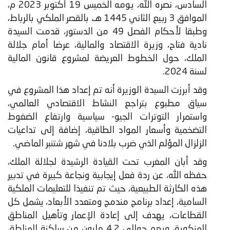
السادس، نصره الله، يومه الخميس 19 أكتوبر 2023 م،
الموافق 3 ربيع الثاني 1445 هـ، بالقصر الملكي بالرباط،
وطبقا لأحكام الفصل 49 من الدستور، قدمت السيدة
نادية فتاح، وزيرة الاقتصاد والمالية، عرضا أمام جلالة
الملك، حول الخطوط العريضة لمشروع قانون المالية
لسنة 2024.
وقد أبرزت السيدة الوزيرة أنه تم إعداد هذا المشروع في
سياق مطبوع بتراجع النشاط الاقتصادي العالمي،
واستمرار التوترات الجيو- سياسية وارتفاع الضغوط
التضخمية وأسعار المواد الطاقية، إضافة إلى تداعيات
الزلزال المؤلم الذي ضرب بلادنا في شهر شتنبر الماضي.
وقد أبان المغرب تحت القيادة الرشيدة لجلالة الملك،
حفظه الله، عن ردة فعل إيجابية ونجاعة كبيرة في تدبير
هذه الكارثة الطبيعية، حيث تم تنفيذا للتعليمات الملكية
السامية، إعداد برنامج مندمج ومتعدد الأبعاد، يشمل كل
القطاعات، يهدف إلى إعادة الإعمار وتأهيل المناطق
المنكوبة، ويهم حوالي 4.2 مليون من ساكنة المناطق