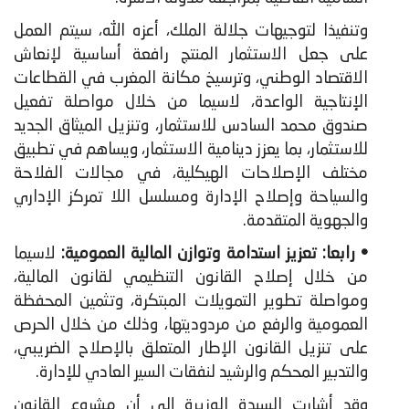
وتنفيذا لتوجيهات جلالة الملك، أعزه الله، سيتم العمل
على جعل الاستثمار المنتج رافعة أساسية لإنعاش
الاقتصاد الوطني، وترسيخ مكانة المغرب في القطاعات
الإنتاجية الواعدة، لاسيما من خلال مواصلة تفعيل
صندوق محمد السادس للاستثمار، وتنزيل الميثاق الجديد
للاستثمار، بما يعزز دينامية الاستثمار، ويساهم في تطبيق
مختلف الإصلاحات الهيكلية، في مجالات الفلاحة
والسياحة وإصلاح الإدارة ومسلسل اللا تمركز الإداري
والجهوية المتقدمة.
• رابعا:
تعزيز استدامة وتوازن المالية العمومية:
لاسيما
من خلال إصلاح القانون التنظيمي لقانون المالية،
ومواصلة تطوير التمويلات المبتكرة، وتثمين المحفظة
العمومية والرفع من مردوديتها، وذلك من خلال الحرص
على تنزيل القانون الإطار المتعلق بالإصلاح الضريبي،
والتدبير المحكم والرشيد لنفقات السير العادي للإدارة.
وقد أشارت السيدة الوزيرة إلى أن مشروع القانون