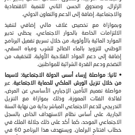
الزلزال، وصندوق الحسن الثاني للتنمية الاقتصادية
والاجتماعية، إضافة إلى الدعم والتعاون الدولي.
وبموازاة مع تخصيص غلاف مالي إضافي لتنفيذ
الالتزامات الخاصة بالحوار الاجتماعي، يحظى تدبير
الموارد المائية بالأولوية، من خلال تسريع تفعيل البرنامج
الوطني للتزويد بالماء الصالح للشرب ومياه السقي،
إضافة إلى دعم المواد الفلاحية الأولية، للتخفيف من
التضخم ودعم القدرة الشرائية للمواطنين.
• ثانيا:
مواصلة إرساء أسس الدولة الاجتماعية: لاسيما
من خلال تنزيل الورش الملكي للحماية الاجتماعية
، عبر
مواصلة تعميم التأمين الإجباري الأساسي عن المرض،
لفائدة الفئات المعوزة، وذلك بموازاة مع التنزيل
التدريجي للدعم الاجتماعي المباشر بداية من نهاية السنة
الجارية، على أساس نظام الاستهداف الخاص بالسجل
الاجتماعي الموحد، كما أكد على ذلك جلالة الملك في
خطاب افتتاح البرلمان. ويستهدف هذا البرنامج 60 في