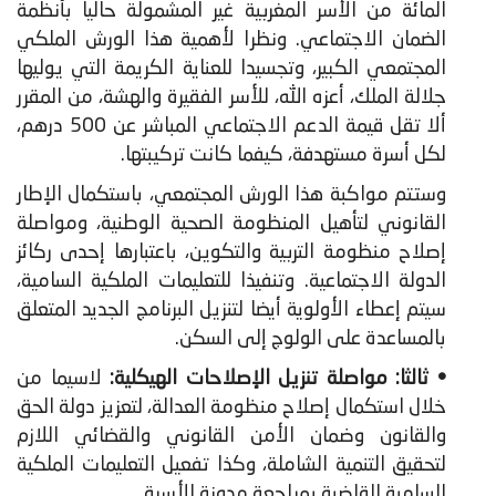
المائة من الأسر المغربية غير المشمولة حاليا بأنظمة
الضمان الاجتماعي. ونظرا لأهمية هذا الورش الملكي
المجتمعي الكبير، وتجسيدا للعناية الكريمة التي يوليها
جلالة الملك، أعزه الله، للأسر الفقيرة والهشة، من المقرر
ألا تقل قيمة الدعم الاجتماعي المباشر عن 500 درهم،
لكل أسرة مستهدفة، كيفما كانت تركيبتها.
وستتم مواكبة هذا الورش المجتمعي، باستكمال الإطار
القانوني لتأهيل المنظومة الصحية الوطنية، ومواصلة
إصلاح منظومة التربية والتكوين، باعتبارها إحدى ركائز
الدولة الاجتماعية. وتنفيذا للتعليمات الملكية السامية،
سيتم إعطاء الأولوية أيضا لتنزيل البرنامج الجديد المتعلق
بالمساعدة على الولوج إلى السكن.
• ثالثا:
مواصلة تنزيل الإصلاحات الهيكلية:
لاسيما من
خلال استكمال إصلاح منظومة العدالة، لتعزيز دولة الحق
والقانون وضمان الأمن القانوني والقضائي اللازم
لتحقيق التنمية الشاملة، وكذا تفعيل التعليمات الملكية
السامية القاضية بمراجعة مدونة الأسرة.