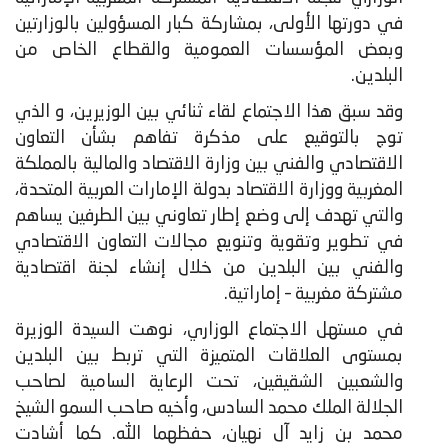
في دورتها الأولى، بمشاركة كبار المسؤولين بالوزارتين
وبعض المؤسسات العمومية والقطاع الخاص من
البلدين.
وقد سبق هذا الاجتماع لقاء ثنائي بين الوزيرين، و الذي
توج بالتوقيع على مذكرة تفاهم بشأن التعاون
الاقتصادي والفني بين وزارة الاقتصاد والمالية بالمملكة
المغربية ووزارة الاقتصاد بدولة الإمارات العربية المتحدة،
والتي تهدف إلى وضع إطار تعاوني بين الطرفين يساهم
في تطوير وتقوية وتنويع مجالات التعاون الاقتصادي
والفني بين البلدين من خلال إنشاء لجنة اقتصادية
مشتركة مغربية – إماراتية.
في مستهل الاجتماع الوزاري، نوهت السيدة الوزيرة
بمستوى العلاقات المتميزة التي تربط بين البلدين
والشعبين الشقيقين، تحت الرعاية السامية لصاحب
الجلالة الملك محمد السادس، وأخيه صاحب السمو الشيخ
محمد بن زايد آل نهيان، حفظهما الله. كما أشادت