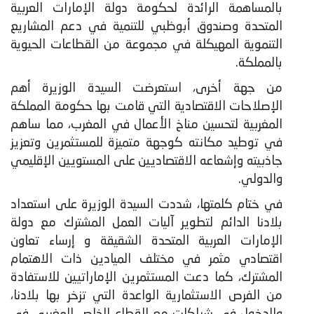
بالمساهمة الرائدة لحكومة دولة الإمارات العربية
المتحدة وصندوق أبوظبي للتنمية في دعم المشاريع
التنموية المهيكلة في مجموعة من القطاعات الحيوية
بالمملكة.
من جهة أخرى، استعرضت السيدة الوزيرة أهم
الإصلاحات الاقتصادية التي قامت بها حكومة المملكة
المغربية لتحسين مناخ الأعمال في المغرب، مما ساهم
في توطيد مكانته كوجهة متميزة للمستثمرين وتعزيز
جاذبيته وإشعاعه الاقتصاديين على المستويين الإقليمي
والدولي.
في ختام كلمتها، شددت السيدة الوزيرة على استعداد
بلادنا الدائم لتطوير آليات العمل المشترك مع دولة
الإمارات العربية المتحدة الشقيقة و إرساء تعاون
اقتصادي مثمر في مختلف الميادين ذات الاهتمام
المشترك، كما دعت المستثمرين الإماراتيين للاستفادة
من الفرص الاستثمارية الواعدة التي تزخر بها بلادنا،
والدخول في شراكات مع القطاع الخاص المغربي في