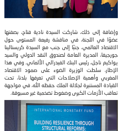
وإضافة إلى ذلك، شاركت السيدة نادية فتاح، بصفتها
عضوًا في اللجنة، في مناقشة رفيعة المستوى حول
الاقتصاد العالمي، جنبًا إلى جنب مع السيدة كريستالينا
جورجيفا، المديرة العامة لصندوق النقد الدولي والسيد
يواكيم ناجل، رئيس البنك الفيدرالي الألماني. وفي هذا
الإطار، سلطت الوزيرة الضوء على صمود الاقتصاد
المغربي وأهمية الإصلاحات التي تعرفها بلدنا، تحت
القيادة المستنيرة لجلالة الملك حفظه الله، في مواجهة
تعاقب الأزمات الكبرى وضغوط تضخمية غير مسبوقة.