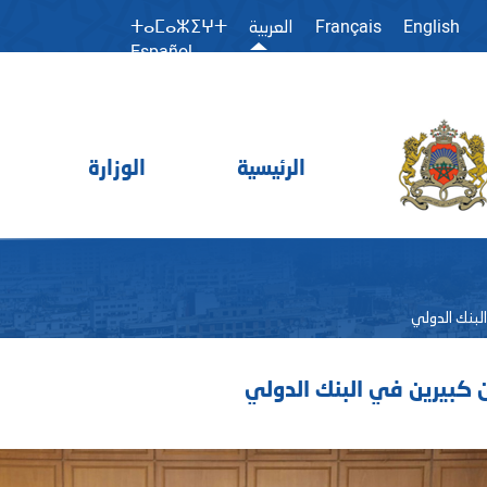
Français
English
العربية
ⵜⴰⵎⴰⵣⵉⵖⵜ
Español
الرئيسية
الوزارة
لبنك الدولي
 كبيرين في البنك الدولي