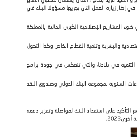
م الاثنين 20 فبراير 2023، السيد أكسيل فان تروتسنبرج و السيد فريد بلحاج ، اللذان يشغلان منصبي المدير
في إطار زيارة العمل التي يجريها مسؤولا البنك في
وء المشاريع الإصلاحية الكبرى الحالية بالمملكة
تصادية والبشرية وتنمية القطاع الخاص وكذا التحول
 التنمية في بلادنا، والتي تنعكس في جودة برامج
اعات السنوية لمجموعة البنك الدولي وصندوق النقد
 التأكيد على استعداد البنك لمواصلة وتعزيز دعمه
رى2023.