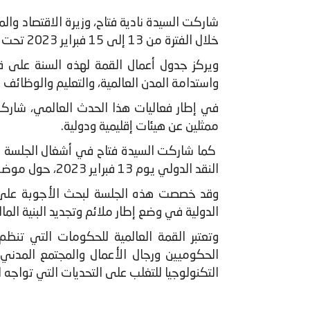
شاركت السيدة نادية فتاح، وزيرة الاقتصاد والم
خلال الفترة من 13 إلى 15 فبراير 2023 تحت شعار "استشراف مستقبل الحكومات".
ويركز جدول أعمال القمة لهذه السنة على قض
واستدامة المدن العالمية، والتعليم والوظائف
في إطار فعاليات هذا الحدث العالمي، شاركت
ممثلين عن هيئات إقليمية ودولية.
كما شاركت السيدة فتاح في أشغال الجلسة المغ
النقد الدولي يوم 13 فبراير 2023، حول موضوع "دور القطاعين العام والخاص والمؤسسات الدولية في التخفيف من معوقات تمويل المناخ".
وقد خصصت هذه الجلسة لبحث الأجوبة على ا
الدولية في وضع إطار ملائم وتجديد البنية الما
الحكوميين ورجال الأعمال والمجتمع المدني 
التكنولوجيا للتغلب على التحديات التي تواجه ا