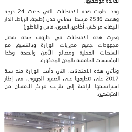
لفائدة موظفيها.
​وقد نظمت هذه الامتحانات، التي خصت 24 درجة
وهمت 2536 مرشحا، بثماني مدن (طنجة، الرباط، الدار
البيضاء، مراكش، أكادير، العيون، فاس والناظور).
وجرت هذه الامتحانات في ظروف جيدة بفضل
مجهودات جميع مديريات الوزارة وبالتنسيق مع
السلطات المحلية ومصالح الأمن والصحة وكذا
المؤسسات الجامعية بالمدن المذكورة.
وتأتي هذه الامتحانات، التي دأبت الوزارة مند سنة
2017 على تنظيمها على الصعيد الجهوي، في إطار
استراتيجيتها الرامية إلى تقريب مراكز الامتحان من
المترشحين.