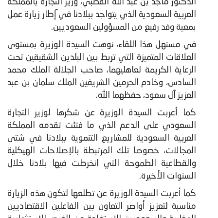
الدكتور ماجد بن عبد الله القصبي، وزير التجارة بالمملكة
العربية السعودية الذي يتواجد ببلادنا في ّإطار زيارة عمل
بمعية وفد رفيع من المسؤولين السعوديين.
في مستهل هذا اللقاء، نوهت السيدة الوزيرة بمستوى
العلاقات المتميزة التي تربط بين البلدين الشقيقين تحت
الرعاية الكريمة لعاهليهما، صاحب الجلالة الملك محمد
السادس، وخادم الحرمين الشريفين الملك سلمان بن عبد
العزيز آل سعود، حفظهما الله.
كما أعربت السيدة الوزيرة عن شكرها لوزير التجارة
السعودي على الدعم الذي ما فتئت تقدمه المملكة
العربية السعودية للمشاريع التنموية ببلادنا في شتى
المجالات، خصوصا تلك المرتبطة بالإصلاحات الهيكلية
والقطاعية الطموحة التي انخرطت فيها بلادنا خلال
السنوات الأخيرة.
كما أعربت السيدة الوزيرة عن تطلعها لتكون هذه الزيارة
مناسبة لتعزيز أواصر التعاون بين الفاعلين الاقتصاديين