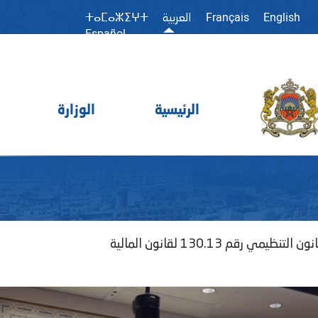
Français
English
العربية
ⵜⴰⵎⴰⵣⵉⵖⵜ
Español
الرئيسية
الوزارة
م 130.13 لقانون المالية