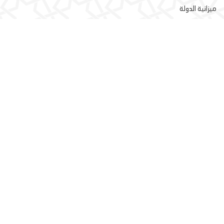
ميزانية الدولة
الجبايات والضرائب
المؤسسات والمقاولات العمومية
التقاعد العمومي
الشؤون القانونية
الوزارة
مهامنا
نساؤنا ورجالنا
النشرة الإخبارية الإلكترونية