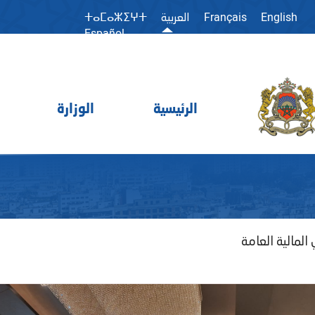
Français
English
العربية
ⵜⴰⵎⴰⵣⵉⵖⵜ
Español
الرئيسية
الوزارة
المالية العامة